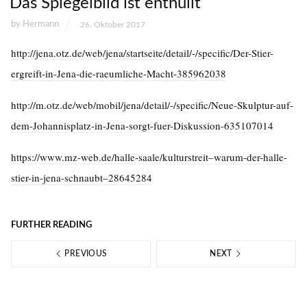
Das Spiegelbild ist enthüllt
by
Hermann
26. Oktober 2017
http://jena.otz.de/web/jena/startseite/detail/-/specific/Der-Stier-
ergreift-in-Jena-die-raeumliche-Macht-385962038
http://m.otz.de/web/mobil/jena/detail/-/specific/Neue-Skulptur-auf-
dem-Johannisplatz-in-Jena-sorgt-fuer-Diskussion-635107014
https://www.mz-web.de/halle-saale/kulturstreit–warum-der-halle-
stier-in-jena-schnaubt–28645284
FURTHER READING
PREVIOUS
NEXT